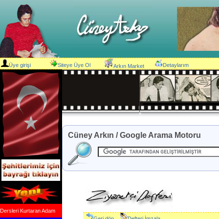
Üye girişi
Siteye Üye Ol
Detaylarım
Arkın Market
Cüney Arkın / Google Arama Motoru
Dersleri Kurtaran Adam
Geri dön
Defteri İmzala