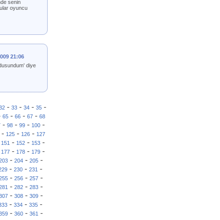
nde senin
cular oyuncu
2009 21:06
i dusundum' diye
-
-
-
-
32
33
34
35
-
-
-
-
65
66
67
68
-
-
-
-
7
98
99
100
-
-
-
125
126
127
-
-
-
-
151
152
153
-
-
-
-
177
178
179
-
-
-
203
204
205
-
-
-
229
230
231
-
-
-
255
256
257
-
-
-
281
282
283
-
-
-
307
308
309
-
-
-
333
334
335
-
-
-
359
360
361