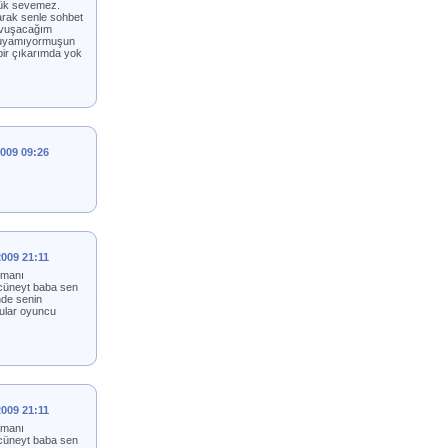
yük sevemez.
arak senle sohbet
kavuşacağım
 uyuyamıyormuşun
bir çıkarımda yok
2009 09:26
2009 21:11
lmanı
 cüneyt baba sen
nde senin
cular oyuncu
2009 21:11
lmanı
 cüneyt baba sen