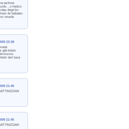
ma tarıhıne
uzdu ...o hadsız
olay degıl bır
ması ıle babaları
mız onunla
2009 23:38
 orada
r gibi bütün
ılırmısınız
mbılır dert tasa
2009 21:46
ŞATTINIZDAN
2009 21:45
ŞATTINIZDAN