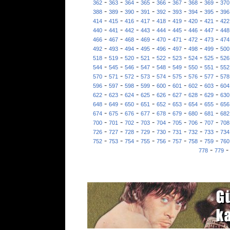
-
-
-
-
-
-
-
-
362
363
364
365
366
367
368
369
370
-
-
-
-
-
-
-
-
388
389
390
391
392
393
394
395
396
-
-
-
-
-
-
-
-
414
415
416
417
418
419
420
421
422
-
-
-
-
-
-
-
-
440
441
442
443
444
445
446
447
448
-
-
-
-
-
-
-
-
466
467
468
469
470
471
472
473
474
-
-
-
-
-
-
-
-
492
493
494
495
496
497
498
499
500
-
-
-
-
-
-
-
-
518
519
520
521
522
523
524
525
526
-
-
-
-
-
-
-
-
544
545
546
547
548
549
550
551
552
-
-
-
-
-
-
-
-
570
571
572
573
574
575
576
577
578
-
-
-
-
-
-
-
-
596
597
598
599
600
601
602
603
604
-
-
-
-
-
-
-
-
622
623
624
625
626
627
628
629
630
-
-
-
-
-
-
-
-
648
649
650
651
652
653
654
655
656
-
-
-
-
-
-
-
-
674
675
676
677
678
679
680
681
682
-
-
-
-
-
-
-
-
700
701
702
703
704
705
706
707
708
-
-
-
-
-
-
-
-
726
727
728
729
730
731
732
733
734
-
-
-
-
-
-
-
-
752
753
754
755
756
757
758
759
760
-
778
779