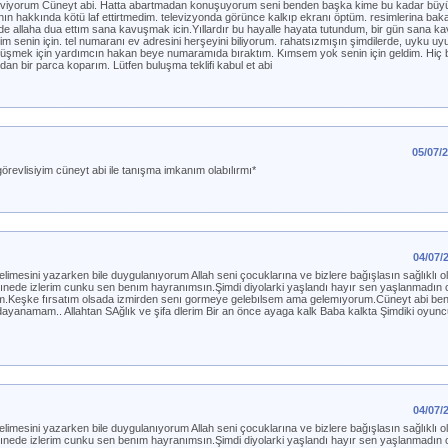
seviyorum Cüneyt abi. Hatta abartmadan konuşuyorum seni benden başka kime bu kadar bü
nın hakkında kötü laf ettirtmedim. televizyonda görünce kalkıp ekranı öptüm. resimlerina bak
e de allaha dua ettım sana kavuşmak icin.Yıllardır bu hayalle hayata tutundum, bir gün sana 
ldim senin için. tel numaranı ev adresini herşeyini biliyorum. rahatsızmışın şimdilerde, uyku
örüşmek için yardımcın hakan beye numaramıda bıraktım. Kımsem yok senin için geldim. Hiç 
 bir parca koparım. Lütfen buluşma teklifi kabul et abi
05/07/
revlisiyim cüneyt abi ile tanışma imkanım olabılırmı*
04/07/
imesini yazarken bile duygulanıyorum Allah seni çocuklarına ve bizlere bağışlasın sağlıklı o
 yınede izlerim cunku sen benım hayranımsın.Şimdi diyolarki yaşlandı hayır sen yaşlanmadın
orum.Keşke fırsatım olsada izmirden senı gormeye gelebılsem ama gelemıyorum.Cüneyt abi be
yanamam.. Allahtan SAğlık ve şifa dlerim Bir an önce ayaga kalk Baba kalkta Şimdiki oyun
04/07/
imesini yazarken bile duygulanıyorum Allah seni çocuklarına ve bizlere bağışlasın sağlıklı o
 yınede izlerim cunku sen benım hayranımsın.Şimdi diyolarki yaşlandı hayır sen yaşlanmadın