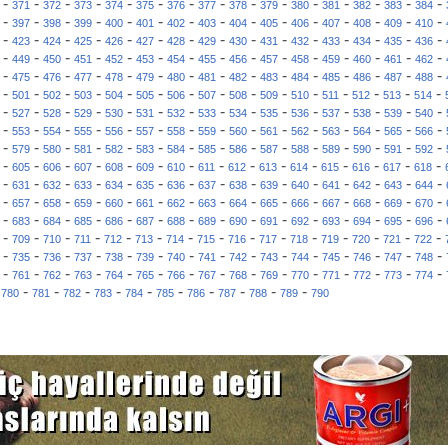
-
-
-
-
-
-
-
-
-
-
-
-
-
-
-
371
372
373
374
375
376
377
378
379
380
381
382
383
384
-
-
-
-
-
-
-
-
-
-
-
-
-
-
-
397
398
399
400
401
402
403
404
405
406
407
408
409
410
-
-
-
-
-
-
-
-
-
-
-
-
-
-
-
423
424
425
426
427
428
429
430
431
432
433
434
435
436
-
-
-
-
-
-
-
-
-
-
-
-
-
-
-
449
450
451
452
453
454
455
456
457
458
459
460
461
462
-
-
-
-
-
-
-
-
-
-
-
-
-
-
-
475
476
477
478
479
480
481
482
483
484
485
486
487
488
-
-
-
-
-
-
-
-
-
-
-
-
-
-
-
501
502
503
504
505
506
507
508
509
510
511
512
513
514
-
-
-
-
-
-
-
-
-
-
-
-
-
-
-
527
528
529
530
531
532
533
534
535
536
537
538
539
540
-
-
-
-
-
-
-
-
-
-
-
-
-
-
-
553
554
555
556
557
558
559
560
561
562
563
564
565
566
-
-
-
-
-
-
-
-
-
-
-
-
-
-
-
579
580
581
582
583
584
585
586
587
588
589
590
591
592
-
-
-
-
-
-
-
-
-
-
-
-
-
-
-
605
606
607
608
609
610
611
612
613
614
615
616
617
618
-
-
-
-
-
-
-
-
-
-
-
-
-
-
-
631
632
633
634
635
636
637
638
639
640
641
642
643
644
-
-
-
-
-
-
-
-
-
-
-
-
-
-
-
657
658
659
660
661
662
663
664
665
666
667
668
669
670
-
-
-
-
-
-
-
-
-
-
-
-
-
-
-
683
684
685
686
687
688
689
690
691
692
693
694
695
696
-
-
-
-
-
-
-
-
-
-
-
-
-
-
-
709
710
711
712
713
714
715
716
717
718
719
720
721
722
-
-
-
-
-
-
-
-
-
-
-
-
-
-
-
735
736
737
738
739
740
741
742
743
744
745
746
747
748
-
-
-
-
-
-
-
-
-
-
-
-
-
-
-
761
762
763
764
765
766
767
768
769
770
771
772
773
774
-
-
-
-
-
-
-
-
-
-
-
780
781
782
783
784
785
786
787
788
789
790