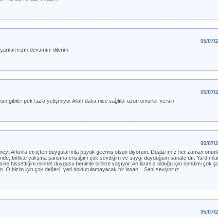
05/07/
arılarınızın devamını dilerim.
05/07/
un gibiler pek fazla yetişmiyor Allah daha nice sağlıklı uzun ömürler versin
05/07/
eyt Arkın'a en içten duygularımla büyük geçmiş olsun diyorum. Dualarımız her zaman onun
emde, birlikte çalışma şansına eriştiğim çok sevdiğim ve saygı duyduğum sanatçıdır. Yardımlar
kendisine hissettiğim minnet duygusu benimle birlikte yaşıyor. Anılarımız olduğu için kendimi çok 
um. O bizim için çok değerli, yeri doldurulamayacak bir insan... Seni seviyoruz...
05/07/