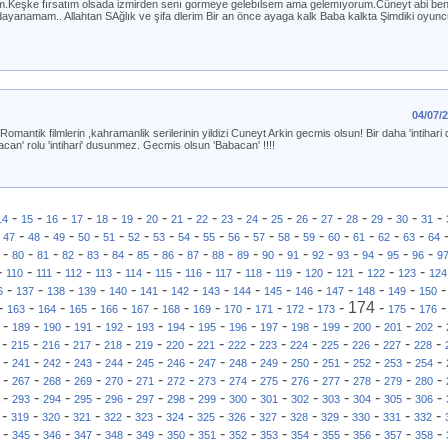
orum.Keşke fırsatım olsada izmirden senı gormeye gelebılsem ama gelemıyorum.Cüneyt abi be
yanamam.. Allahtan SAğlık ve şifa dlerim Bir an önce ayaga kalk Baba kalkta Şimdiki oyun
04/07/
omantik filmlerin ,kahramanlik serilerinin yildizi Cuneyt Arkin gecmis olsun! Bir daha 'intihar
an' rolu 'intihari' dusunmez. Gecmis olsun 'Babacan' !!!!
-
-
-
-
-
-
-
-
-
-
-
-
-
-
-
-
-
-
14
15
16
17
18
19
20
21
22
23
24
25
26
27
28
29
30
31
-
-
-
-
-
-
-
-
-
-
-
-
-
-
-
-
-
-
47
48
49
50
51
52
53
54
55
56
57
58
59
60
61
62
63
64
-
-
-
-
-
-
-
-
-
-
-
-
-
-
-
-
-
-
80
81
82
83
84
85
86
87
88
89
90
91
92
93
94
95
96
9
-
-
-
-
-
-
-
-
-
-
-
-
-
-
-
110
111
112
113
114
115
116
117
118
119
120
121
122
123
124
-
-
-
-
-
-
-
-
-
-
-
-
-
-
6
137
138
139
140
141
142
143
144
145
146
147
148
149
150
-
-
-
-
-
-
-
-
-
-
-
-
174
-
-
163
164
165
166
167
168
169
170
171
172
173
175
176
-
-
-
-
-
-
-
-
-
-
-
-
-
-
-
189
190
191
192
193
194
195
196
197
198
199
200
201
202
-
-
-
-
-
-
-
-
-
-
-
-
-
-
-
215
216
217
218
219
220
221
222
223
224
225
226
227
228
-
-
-
-
-
-
-
-
-
-
-
-
-
-
-
241
242
243
244
245
246
247
248
249
250
251
252
253
254
-
-
-
-
-
-
-
-
-
-
-
-
-
-
-
267
268
269
270
271
272
273
274
275
276
277
278
279
280
-
-
-
-
-
-
-
-
-
-
-
-
-
-
-
293
294
295
296
297
298
299
300
301
302
303
304
305
306
-
-
-
-
-
-
-
-
-
-
-
-
-
-
-
319
320
321
322
323
324
325
326
327
328
329
330
331
332
-
-
-
-
-
-
-
-
-
-
-
-
-
-
-
345
346
347
348
349
350
351
352
353
354
355
356
357
358