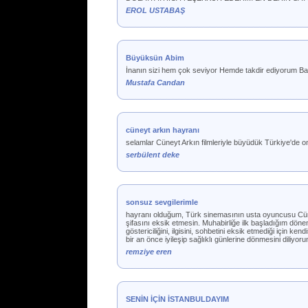
EROL USTABAŞ
Büyüksün Abim
İnanın sizi hem çok seviyor Hemde takdir ediyorum Baş
Mustafa Candan
cüneyt arkın hayranı
selamlar Cüneyt Arkın filmleriyle büyüdük Türkiye'de on
serbülent deke
sonsuz sevgilerimle
hayranı olduğum, Türk sinemasının usta oyuncusu Cün
şifasını eksik etmesin. Muhabirliğe ilk başladığım dön
göstericiliğini, ilgisini, sohbetini eksik etmediği için 
bir an önce iyileşip sağlıklı günlerine dönmesini diliyor
remziye eren
SENİN İÇİN İSTANBULDAYIM