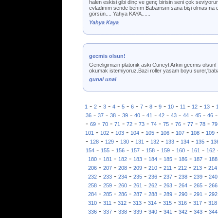
halen eskisi gibi dinç ve genç birisin seni çok seviy
evladınım sende benım Babamsın sana bişi olmasına da
görsün.... Yahya KAYA......
Yahya Kaya
gecmis olsun!
Gencligimizin platonik aski Cuneyt Arkin gecmis olsun! R
okumak istemiyoruz.Bazi roller yasam boyu surer,'babac
gunal unal
-
-
-
-
-
-
-
-
-
-
-
-
-
1
2
3
4
5
6
7
8
9
10
11
12
13
-
-
-
-
-
-
-
-
-
-
36
37
38
39
40
41
42
43
44
45
46
-
-
-
-
-
-
-
-
-
-
-
69
70
71
72
73
74
75
76
77
78
79
-
-
-
-
-
-
-
-
101
102
103
104
105
106
107
108
109
-
-
-
-
-
-
-
-
-
128
129
130
131
132
133
134
135
13
-
-
-
-
-
-
-
-
154
155
156
157
158
159
160
161
162
-
-
-
-
-
-
-
-
180
181
182
183
184
185
186
187
188
-
-
-
-
-
-
-
-
206
207
208
209
210
211
212
213
214
-
-
-
-
-
-
-
-
232
233
234
235
236
237
238
239
240
-
-
-
-
-
-
-
-
258
259
260
261
262
263
264
265
266
-
-
-
-
-
-
-
-
284
285
286
287
288
289
290
291
292
-
-
-
-
-
-
-
-
310
311
312
313
314
315
316
317
318
-
-
-
-
-
-
-
-
336
337
338
339
340
341
342
343
344