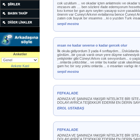
cok uzuldum ... ve okadar içten anlatmıskı ve okadar ta
ımzasını attı .... ben sözlere ıfade edemıyorum hıssett
kısı kımse bır gun aynı seylerı yasayıp sızın yasadıkla
önerım var Cuneyt Arkının evlatlarına bence Cuneyt Ark
zaten cok buyuk bır ınsanmıs ...ki o yuzden Turk ınsan
serpil mostra
ınsan ne kadar severse o kadar gercek olur
İlk okula gidiyordum 3 yada 4 sınftaydım....Üsküdarda ot
Anketler
gördüm...bir çocuk vardı onun yere düşme sahnesiydı ç
yetişkinler gibi Cüneyt Arkını cok sevıyordum... o yaşta 
...onlarda yıldızdılar... ve onlar bu kadar uzak ulasılmaz 
Ankete Katıl
gam hıc bır sey yoktu onlarda ... o ınsanları varlıgı ı
serpil mostra
FEFKALADE
ADINIZA VE ŞANINIZA YAKIŞIR NİTELİKTE BİR S
DOLAYI AYRICA TEŞEKKÜR EDERİM EN DERİN SAYG
EROL USTABAŞ
FEFKALADE
ADINIZA VE ŞANINIZA YAKIŞIR NİTELİKTE BİR S
DOLAYI AYRICA TEŞEKKÜR EDERİM EN DERİN SAYG