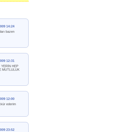
2009 14:24
uları bazen
2009 12:31
 YERİN HEP
VE MUTLULUK
2009 12:00
ekkür ederim
2009 23:52