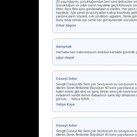
20 yaşındayım, çocukluğumdan beri seni delicesine 
Çocukluğum ve yıllar senın hayalinle geçti.Kimseye se
ettim. Aynı filmi aynı gündedafalarca izledim. Her gec
hayaliyle. İşte şimdi avusturyadan kalkıp istanbula ge
yardımcıların söyledi, cok üzüldüm. agladım. Senle g
bunu isbat etmek için senle her görüşmemde vücudumdan
Cihat Akgün
danışmak
merhaba ben trabzonluyum istanbul kartalda güvenlik gö
uğur rtopal
Cüneyt Arkın
Sevgili Cüneyt Abi Seni çok Seviyorum su seviyorum kel
dilerim.Senin flimlerinle Büyüdüm 40 kere yayınlansın
halen eskisi gibi dinç ve genç birisin seni çok seviy
evladınım sende benım Babamsın sana bişi olmasına da
görsün.... Yahya KAYA......
Yahya Kaya
Cüneyt Arkın
Sevgili Cüneyt Abi Seni çok Seviyorum su seviyorum kel
dilerim.Senin flimlerinle Büyüdüm 40 kere yayınlansın