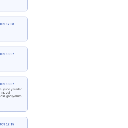
2009 17:08
2009 13:57
2009 13:07
la, yüce yaradan
ını, yol
şanslı görüyorum,
2009 12:15