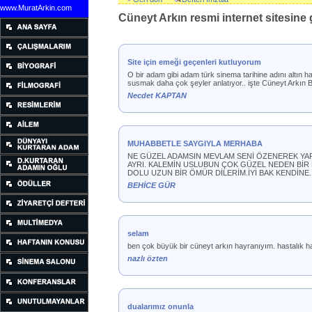
www.MuratArkin.com
Cüneyt Arkın resmi internet sitesine g
Site için emeği geçenleri kutluyorum
O bir adam gibi adam türk sinema tarihine adını altın h
susmak daha çok şeyler anlatıyor.. işte Cüneyt Arkı
Necdet KAPTAN
MUHABBETLE SAYGIYLA MERHABA
NE GÜZEL ADAMSIN MEVLAM SENİ ÖZENEREK YARA
AYRI. KALEMİN USLUBUN ÇOK GÜZEL NEDEN BİR 
DOLU UZUN BİR ÖMÜR DİLERİM.İYİ BAK KENDİNE
BEHİCE GÜR
selam
ben çok büyük bir cüneyt arkın hayranıyım. hastalık hab
nazlı özten
dualarımız onunla