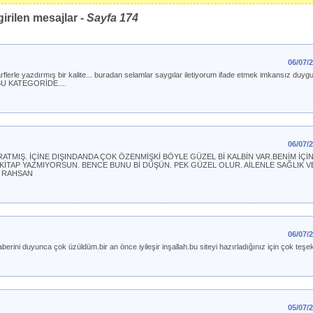
irilen mesajlar -
Sayfa
174
06/07/
arflerle yazdırmış bir kalite... buradan selamlar saygılar iletiyorum ifade etmek imkansız duyg
n BU KATEGORİDE....
06/07/
TMIŞ. İÇİNE DIŞINDANDA ÇOK ÖZENMİŞKİ BÖYLE GÜZEL Bİ KALBİN VAR.BENİM İÇİN
KİTAP YAZMIYORSUN. BENCE BUNU Bİ DÜŞÜN. PEK GÜZEL OLUR. AİLENLE SAĞLIK 
. RAHSAN
06/07/
erini duyunca çok üzüldüm.bir an önce iyileşir inşallah.bu siteyi hazırladığınız için çok teş
05/07/