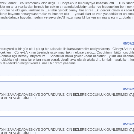
zekı anıları...etkılenmemek elde değil... Cuneyt Arkın bu dunyaya ımzasını attı ....Turk sıne
ıklerımı ama yazılardan bırınde bır cekım sırasında bekledıyı anları ve hıssettıklerı benı cok 
rınızın ne oldugunu anlayacak ...e tabıı gercek olmayı basarırsa ...kı gercek olmak o kadar k
ının hayatını senaryolastırsalar muhtesem olur .... yasadıkları ıle ve o yasadıklarını unutma
ında dahada buyudu....selam ve sevgıyle Allh uzun saglıklı bır yasam nasıp etsın ....duaları
05/07/
uruyorduk,bir gün okul çıkışı bır kalabalık ile karşılaştım film çekiyorlarmış...Cüneyt Arkını
ekılen ...Cüneyt Arkının üzerinde uçuk mavi takım elbıse vardı.... Çocuktum...bütün çocukla
onunla ılgıli herseyı bıliyordum ... Sanatcılar halka gökler kadar uzaktılar....yıldızlara uzanab
oldukları için ınsanlar onları ınsan olarak degıl hayal olarak algılardı... kımbılır nasıldılar ...kı
le mutlu ederken meger kendısı nasıl bır dram yasamıs...
05/07/
İTE AYNI ZAMANDADA ESKİYE GÖTÜRDÜNÜZ İCİN BİZLERE COCUKLUK GÜNLERİMİZİ YA
I VE SEVGİLERİMLE!!!!
05/07/
İTE AYNI ZAMANDADA ESKİYE GÖTÜRDÜNÜZ İCİN BİZLERE COCUKLUK GÜNLERİMİZİ YA
I VE SEVGİLERİMLE!!!!