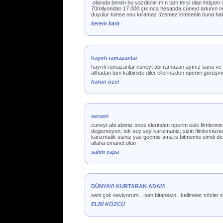
.olanıda benim bu yazdıklarımın tam tersi olan ihtişam 
70milyondan 17 000 çıkınca hesapda cüneyt arkının nek
duyulur kimse onu kıramaz üzemez kimsenin buna ha
kerem kara
hayırlı ramazanlar
hayırlı ramazanlar cüneyt abi ramazan ayınız sana ve ai
allhadan tüm kalbimde diler ellerinizden öperim görüşme
harun özel
serseri
cuneyt abi abimiz once elerinden operim eski filmlerinin
degismeyen; tek sey sey karizmaniz; sizin filmlerinizne
karizmatik sizniz yas gecmis ama is bitmemis simdi ders
allaha emanet olun
salim capa
DÜNYAYI KURTARAN ADAM
seni çok seviyorum....sen bitanesin...kelimeler sözler 
ELBİ KÖZCÜ