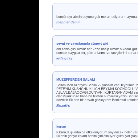
bencüneyt abinin boyunu çok merak ediyorum. ayrıca 
mehmet demir
sevgi ve saygılarımla cüneyt abi
abi senin giibi olmak her keze nasip olmaz o kadar gü
sonsuz saygılarımı, şükranlarımı ve sevgilerimi sunarım.
arda giray
MUZEFFERDEN SALAM
Selam.Men azeriyim.Benim 22 yashim var.Heyatimin 15 
PETEYIM,KUSHCHU,KILICH BEY,MALKOCHOGLU VE
ASLAN,BABAOCAGI,DUNYANI KURTARAN ADAM sinemalari
olar.Mumkunse bana bir telefon numarasi yazin.Bari s
sevdirib.Sizden bir cevab gozleyirem.Beni mutlu etmis
Muzaffer
kerem
k.kara.düşündükce öfkeleniyorum söylencek neler vard
ülkenin geriye kalanı benim gibi ölmüyor gülmüyor yaşıy