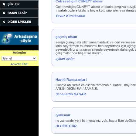
Cok sevdigim CÜNEYT abime
Cok sevdigim CÜNEYT abime en derin sevgi ve saygilarim
Insallah bizlere birdaha böyle kötü süprizler yasatmaz
Yavuz Kücüksahin
geçmiş olsun
sevgili çüneyt abi allah sana hastalık ve dert vermesin 
lerini seyretmek mümkünmü ben seyretmek için uğraşt
seyredebiliriz ama senin sitende seyretmek daha çok 
Anketler
çalışmalarında başarılar dilerim .
aykan aydın
Ankete Katıl
Hayırlı Ramazanlar !
Cüneyt Abi senin ve ailenin ramazanını kutlar , hayırlar
ARKIN DİKİM EVİ / SAMSUN
Sebahattin BAHAR
iyimisiniz
ne zamandır yeni bir mesajınız yok. hasta filan değilsi
BEHİCE GÜR