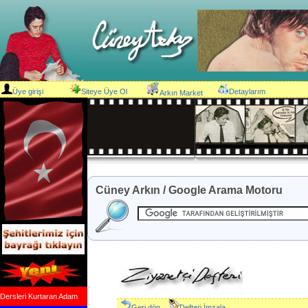
Üye girişi
Siteye Üye Ol
Detaylarım
Arkın Market
Cüney Arkın / Google Arama Motoru
Dersleri Kurtaran Adam
Geri dön
Defteri İmzala