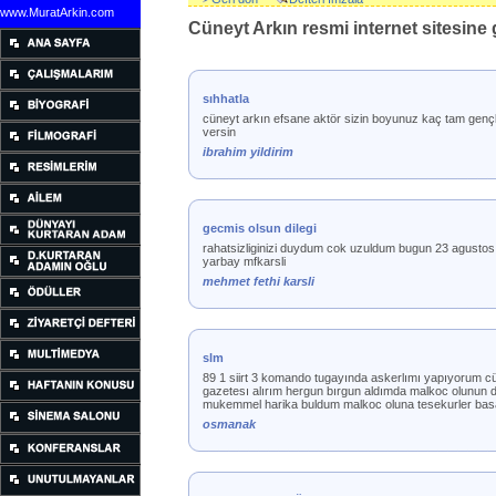
www.MuratArkin.com
Cüneyt Arkın resmi internet sitesine g
sıhhatla
cüneyt arkın efsane aktör sizin boyunuz kaç tam gençliğ
versin
ibrahim yildirim
gecmis olsun dilegi
rahatsizliginizi duydum cok uzuldum bugun 23 agustos 200
yarbay mfkarsli
mehmet fethi karsli
slm
89 1 siirt 3 komando tugayında askerlımı yapıyorum cü
gazetesı alırım hergun bırgun aldımda malkoc olunun d
mukemmel harika buldum malkoc oluna tesekurler basar
osmanak