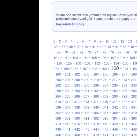
selam.ben sitenizdeki yazınıza bir ölçüde katılmıyorum
problemi bence yanlış bir inanış.bende spor yapıyorum
hayrullah karabaş
-
-
-
-
-
-
-
-
-
-
-
-
-
1
2
3
4
5
6
7
8
9
10
11
12
13
-
-
-
-
-
-
-
-
-
-
36
37
38
39
40
41
42
43
44
45
46
-
-
-
-
-
-
-
-
-
-
-
69
70
71
72
73
74
75
76
77
78
79
-
-
-
-
-
-
-
-
101
102
103
104
105
106
107
108
109
-
-
-
-
-
-
-
-
-
128
129
130
131
132
133
134
135
13
-
-
-
-
-
-
160
-
-
154
155
156
157
158
159
161
16
-
-
-
-
-
-
-
-
180
181
182
183
184
185
186
187
188
-
-
-
-
-
-
-
-
206
207
208
209
210
211
212
213
214
-
-
-
-
-
-
-
-
232
233
234
235
236
237
238
239
240
-
-
-
-
-
-
-
-
258
259
260
261
262
263
264
265
266
-
-
-
-
-
-
-
-
284
285
286
287
288
289
290
291
292
-
-
-
-
-
-
-
-
310
311
312
313
314
315
316
317
318
-
-
-
-
-
-
-
-
336
337
338
339
340
341
342
343
344
-
-
-
-
-
-
-
-
362
363
364
365
366
367
368
369
370
-
-
-
-
-
-
-
-
388
389
390
391
392
393
394
395
396
-
-
-
-
-
-
-
-
414
415
416
417
418
419
420
421
422
-
-
-
-
-
-
-
-
440
441
442
443
444
445
446
447
448
-
-
-
-
-
-
-
-
466
467
468
469
470
471
472
473
474