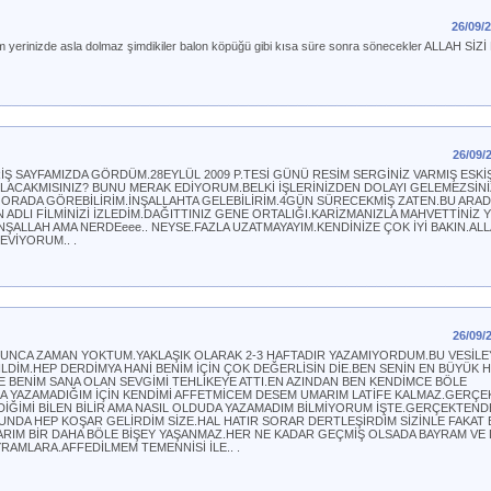
26/09/
um yerinizde asla dolmaz şimdikiler balon köpüğü gibi kısa süre sonra sönecekler ALLAH SİZİ
26/09/
RİŞ SAYFAMIZDA GÖRDÜM.28EYLÜL 2009 P.TESİ GÜNÜ RESİM SERGİNİZ VARMIŞ ESK
LACAKMISINIZ? BUNU MERAK EDİYORUM.BELKİ İŞLERİNİZDEN DOLAYI GELEMEZSİN
İ ORADA GÖREBİLİRİM.İNŞALLAHTA GELEBİLİRİM.4GÜN SÜRECEKMİŞ ZATEN.BU ARA
N ADLI FİLMİNİZİ İZLEDİM.DAĞITTINIZ GENE ORTALIĞI.KARİZMANIZLA MAHVETTİNİZ Yİ
NŞALLAH AMA NERDEeee.. NEYSE.FAZLA UZATMAYAYIM.KENDİNİZE ÇOK İYİ BAKIN.ALLA
EVİYORUM.. .
26/09/
ZUNCA ZAMAN YOKTUM.YAKLAŞIK OLARAK 2-3 HAFTADIR YAZAMIYORDUM.BU VESİLE
DİM.HEP DERDİMYA HANİ BENİM İÇİN ÇOK DEĞERLİSİN DİE.BEN SENİN EN BÜYÜK 
E BENİM SANA OLAN SEVGİMİ TEHLİKEYE ATTI.EN AZINDAN BEN KENDİMCE BÖLE
YAZAMADIĞIM İÇİN KENDİMİ AFFETMİCEM DESEM UMARIM LATİFE KALMAZ.GERÇ
DİĞİMİ BİLEN BİLİR AMA NASIL OLDUDA YAZAMADIM BİLMİYORUM İŞTE.GERÇEKTEND
DA HEP KOŞAR GELİRDİM SİZE.HAL HATIR SORAR DERTLEŞİRDİM SİZİNLE FAKAT 
IM BİR DAHA BÖLE BİŞEY YAŞANMAZ.HER NE KADAR GEÇMİŞ OLSADA BAYRAM V
RAMLARA.AFFEDİLMEM TEMENNİSİ İLE.. .