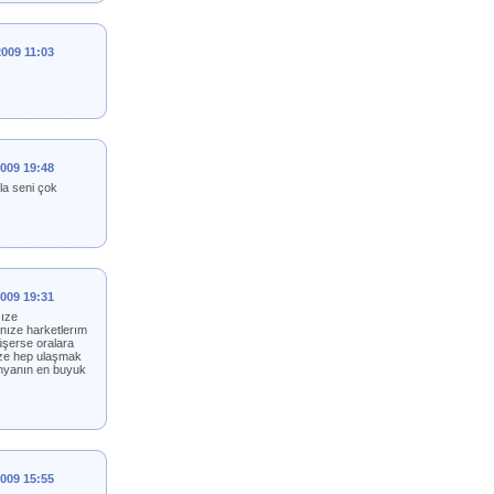
2009 11:03
2009 19:48
la seni çok
2009 19:31
sıze
ınıze harketlerım
üşerse oralara
ıze hep ulaşmak
unyanın en buyuk
2009 15:55