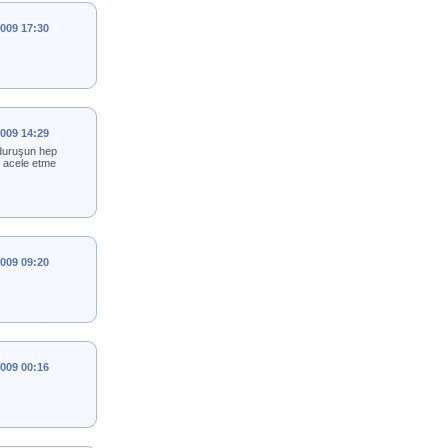
2009 17:30
2009 14:29
 duruşun hep
.. acele etme
2009 09:20
2009 00:16