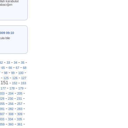
llah karabulut
 babacığım
2009 09:10
la bile
-
-
-
-
32
33
34
35
-
-
-
-
65
66
67
68
-
-
-
-
7
98
99
100
-
-
-
125
126
127
-
151
-
-
152
153
-
-
-
-
177
178
179
-
-
-
203
204
205
-
-
-
229
230
231
-
-
-
255
256
257
-
-
-
281
282
283
-
-
-
307
308
309
-
-
-
333
334
335
-
-
-
359
360
361