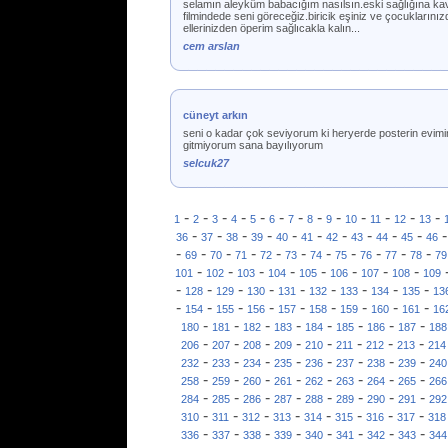
selamın aleyküm babacığım nasılsın.eski sağlığına kav
filmindede seni göreceğiz.biricik eşiniz ve çocuklarını
ellerinizden öperim sağlıcakla kalın...
cem arslan
cüneyt arkın
seni o kadar çok seviyorum ki heryerde posterin evim
gitmiyorum sana bayılıyorum
selcuk27
-
-
-
-
-
-
-
-
-
-
-
-
-
1
2
3
4
5
6
7
8
9
10
11
12
13
-
-
-
-
-
-
-
-
-
-
36
37
38
39
40
41
42
43
44
45
46
-
-
-
-
-
-
-
-
-
-
-
69
70
71
72
73
74
75
76
77
78
79
-
-
-
-
-
-
-
-
101
102
103
104
105
106
107
108
109
-
-
-
-
-
-
-
-
-
128
129
130
131
132
133
134
135
13
-
-
-
-
-
-
-
-
-
154
155
156
157
158
159
160
161
16
-
-
-
-
-
-
-
-
180
181
182
183
184
185
186
187
188
-
-
-
-
-
-
-
-
206
207
208
209
210
211
212
213
214
-
-
-
-
-
-
-
-
232
233
234
235
236
237
238
239
240
-
-
-
-
-
-
-
-
258
259
260
261
262
263
264
265
266
-
-
-
-
-
-
-
-
284
285
286
287
288
289
290
291
292
-
-
-
-
-
-
-
-
310
311
312
313
314
315
316
317
318
-
-
-
-
-
-
-
-
336
337
338
339
340
341
342
343
344