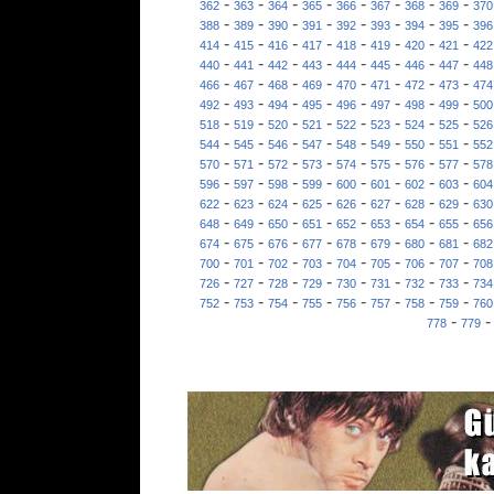
-
-
-
-
-
-
-
-
362
363
364
365
366
367
368
369
370
-
-
-
-
-
-
-
-
388
389
390
391
392
393
394
395
396
-
-
-
-
-
-
-
-
414
415
416
417
418
419
420
421
422
-
-
-
-
-
-
-
-
440
441
442
443
444
445
446
447
448
-
-
-
-
-
-
-
-
466
467
468
469
470
471
472
473
474
-
-
-
-
-
-
-
-
492
493
494
495
496
497
498
499
500
-
-
-
-
-
-
-
-
518
519
520
521
522
523
524
525
526
-
-
-
-
-
-
-
-
544
545
546
547
548
549
550
551
552
-
-
-
-
-
-
-
-
570
571
572
573
574
575
576
577
578
-
-
-
-
-
-
-
-
596
597
598
599
600
601
602
603
604
-
-
-
-
-
-
-
-
622
623
624
625
626
627
628
629
630
-
-
-
-
-
-
-
-
648
649
650
651
652
653
654
655
656
-
-
-
-
-
-
-
-
674
675
676
677
678
679
680
681
682
-
-
-
-
-
-
-
-
700
701
702
703
704
705
706
707
708
-
-
-
-
-
-
-
-
726
727
728
729
730
731
732
733
734
-
-
-
-
-
-
-
-
752
753
754
755
756
757
758
759
760
-
778
779