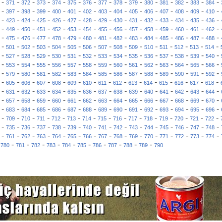
-
-
-
-
-
-
-
-
-
-
-
-
-
-
-
371
372
373
374
375
376
377
378
379
380
381
382
383
384
-
-
-
-
-
-
-
-
-
-
-
-
-
-
-
397
398
399
400
401
402
403
404
405
406
407
408
409
410
-
-
-
-
-
-
-
-
-
-
-
-
-
-
-
423
424
425
426
427
428
429
430
431
432
433
434
435
436
-
-
-
-
-
-
-
-
-
-
-
-
-
-
-
449
450
451
452
453
454
455
456
457
458
459
460
461
462
-
-
-
-
-
-
-
-
-
-
-
-
-
-
-
475
476
477
478
479
480
481
482
483
484
485
486
487
488
-
-
-
-
-
-
-
-
-
-
-
-
-
-
-
501
502
503
504
505
506
507
508
509
510
511
512
513
514
-
-
-
-
-
-
-
-
-
-
-
-
-
-
-
527
528
529
530
531
532
533
534
535
536
537
538
539
540
-
-
-
-
-
-
-
-
-
-
-
-
-
-
-
553
554
555
556
557
558
559
560
561
562
563
564
565
566
-
-
-
-
-
-
-
-
-
-
-
-
-
-
-
579
580
581
582
583
584
585
586
587
588
589
590
591
592
-
-
-
-
-
-
-
-
-
-
-
-
-
-
-
605
606
607
608
609
610
611
612
613
614
615
616
617
618
-
-
-
-
-
-
-
-
-
-
-
-
-
-
-
631
632
633
634
635
636
637
638
639
640
641
642
643
644
-
-
-
-
-
-
-
-
-
-
-
-
-
-
-
657
658
659
660
661
662
663
664
665
666
667
668
669
670
-
-
-
-
-
-
-
-
-
-
-
-
-
-
-
683
684
685
686
687
688
689
690
691
692
693
694
695
696
-
-
-
-
-
-
-
-
-
-
-
-
-
-
-
709
710
711
712
713
714
715
716
717
718
719
720
721
722
-
-
-
-
-
-
-
-
-
-
-
-
-
-
-
735
736
737
738
739
740
741
742
743
744
745
746
747
748
-
-
-
-
-
-
-
-
-
-
-
-
-
-
-
761
762
763
764
765
766
767
768
769
770
771
772
773
774
-
-
-
-
-
-
-
-
-
-
-
780
781
782
783
784
785
786
787
788
789
790