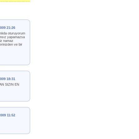
2009 21:26
nlıda oturuyorum
ndamsız yapamazsa
siz namaz
rinizden ve bir
2009 18:31
N SIZIN EN
2009 11:52