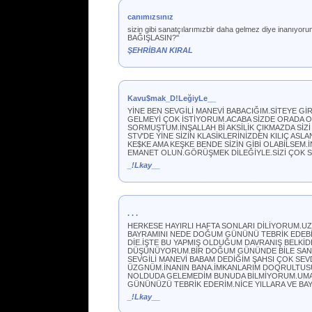
canımızsınız
sizin gibi sanatçılarımızbir daha gelmez diye inanıyor
BAĞIŞLASIN?''
ŞEHRİBAN KIRAL
Kavu$mak_D!LeğiyLe__
YİNE BEN SEVGİLİ MANEVİ BABACIĞIM.SİTEYE Gİ
GELMEYİ ÇOK İSTİYORUM.ACABA SİZDE ORADA O
SORMUŞTUM.İNŞALLAH Bİ AKSİLİK ÇIKMAZDA SİZ
STV'DE YİNE SİZİN KLASİKLERİNİZDEN KILIÇ ASLA
KE$KE AMA KEŞKE BENDE SİZİN GİBİ OLABİLSEM.İ
EMANET OLUN.GÖRÜŞMEK DİLEĞİYLE.SİZİ ÇOK S
_!Lkay__
. . .
HERKESE HAYIRLI HAFTA SONLARI DİLİYORUM.U
BAYRAMINI NEDE DOĞUM GÜNÜNÜ TEBRİK EDEBİL
DİE.İŞTE BU YAPMIŞ OLDUĞUM DAVRANIŞ BELKİD
DÜŞÜNÜYORUM.BİR DOĞUM GÜNÜNDE BİLE SANA 
SEVGİLİ MANEVİ BABAM DEDİĞİM ŞAHSI ÇOK SEV
ÜZGNÜM.İNANIN BANA.İMKANLARIM DOQRULTUSUN
NOLDUDA GELEMEDİM BUNUDA BİLMİYORUM.UMAR
GÜNÜNÜZÜ TEBRİK EDERİM.NİCE YILLARA VE BAY
_!Lkay__