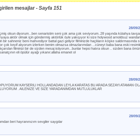
irilen mesajlar -
Sayfa
151
28/09/
çmiş olsun diyorum...ben senaristim seni çok ama çok seviyorum..28 yaşında kütahya tavşa
bu dünyaya aktör olmak için göndermiş aktörlük öyle yakışıyor ki size holywood arnoldsuz wa
n bir sahneniz beni mahvediyor battal gazi geliyor filminizde haçlıların köşke saldırmasında 
r çok keyif alıyorum izlerken benim olmazsa olmazlarımdan ...cüneyt baba bana eski resimle
ıçarslan filminizi bir de sizden mesaj istiyorum...bunlar hepsi hatıra olsun .. sizden bana ömür
 sanatçının eli öpülür ayağı yıkanır.allaha emanet ol
28/09/
OPUYORUM KAYSERILI HOLLANDADAN LEYLA KARATAS BU ARADA SEZAYI ATAMAN OLA
LLUYORUM . AILENIZE VE SIZE YARADANIMDAN MUTLULUKLAR
28/09/
mdan beri hayranınızım sevgiler saygılar