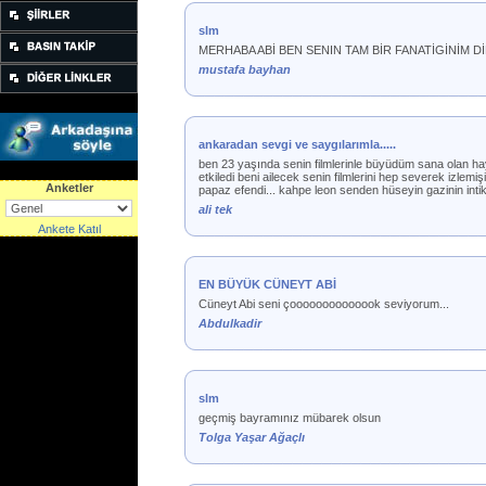
slm
MERHABA ABİ BEN SENIN TAM BİR FANATİGİNİM D
mustafa bayhan
ankaradan sevgi ve saygılarımla.....
ben 23 yaşında senin filmlerinle büyüdüm sana olan hay
etkiledi beni ailecek senin filmlerini hep severek izlemi
Anketler
papaz efendi... kahpe leon senden hüseyin gazinin intik
ali tek
Ankete Katıl
EN BÜYÜK CÜNEYT ABİ
Cüneyt Abi seni çoooooooooooook seviyorum...
Abdulkadir
slm
geçmiş bayramınız mübarek olsun
Tolga Yaşar Ağaçlı