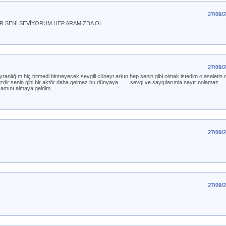
27/09/
İR SENİ SEVİYORUM HEP ARAMIZDA OL
27/09/
ranlığım hiç bitmedi bitmeyecek sevgili cüneyt arkın hep senin gibi olmak istedim o asaletin
şizdir senin gibi bir aktör daha gelmez bu dünyaya....... sevgi ve saygılarımla nayır nolamaz...
amını almaya geldim.......
27/09/
27/09/