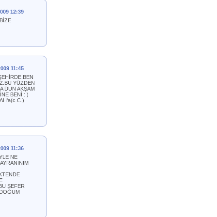
2009 12:39
 BİZE
2009 11:45
İŞEHİRDE.BEN
İZ.BU YÜZDEN
DA DÜN AKŞAM
NE BENİ : )
H'a(c.C.)
2009 11:36
YLE NE
HAYRANINIM
EKTENDE
E
BU SEFER
E DOĞUM