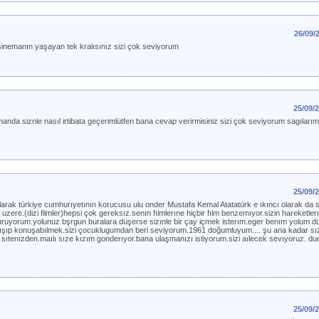
26/09/
 sinemanın yaşayan tek kralısınız sizi çok seviyorum
25/09/
anda siznle nasıl irtibata geçerimlütfen bana cevap verirmisiniz sizi çok seviyorum sagılarım
25/09/
arak türkiye cumhurıyetının korucusu ulu onder Mustafa Kemal Atatatürk e ıkıncı olarak da 
 uzere.(dizi filmler)hepsi çok gereksız.senın fılmlerıne hiçbir fılm benzemıyor.sizin hareketler
ruyorum.yolunuz bşrgun buralara düşerse sizınle bir çay içmek isterım.eger benım yolum d
anışıp konuşabılmek.sizi çocuklugumdan beri seviyorum.1961 doğumluyum.... şu ana kadar s
 sıtenızden.maılı sıze kızım gonderıyor.bana ulaşmanızı istiyorum.sizi aılecek sevıyoruz. d
25/09/