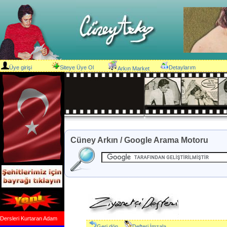
Üye girişi
Siteye Üye Ol
Detaylarım
Arkın Market
Cüney Arkın / Google Arama Motoru
Dersleri Kurtaran Adam
Geri dön
Defteri İmzala