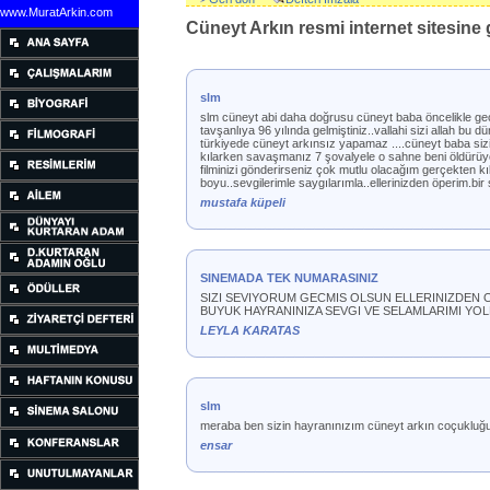
www.MuratArkin.com
Cüneyt Arkın resmi internet sitesine g
slm
slm cüneyt abi daha doğrusu cüneyt baba öncelikle ge
tavşanlıya 96 yılında gelmiştiniz..vallahi sizi allah 
türkiyede cüneyt arkınsız yapamaz ....cüneyt baba sizi
kılarken savaşmanız 7 şovalyele o sahne beni öldürüyo
filminizi gönderirseniz çok mutlu olacağım gerçekten kıl
boyu..sevgilerimle saygılarımla..ellerinizden öperim.bir
mustafa küpeli
SINEMADA TEK NUMARASINIZ
SIZI SEVIYORUM GECMIS OLSUN ELLERINIZDEN 
BUYUK HAYRANINIZA SEVGI VE SELAMLARIMI YO
LEYLA KARATAS
slm
meraba ben sizin hayranınızım cüneyt arkın coçukluğu
ensar