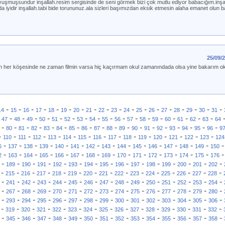
uşmuşsundur inşallah.resim sergisinde de seni görmek bizi çok mutlu ediyor babacığım.inşa
zda iyidir inşallah.tabi bide torununuz.ala sizleri başımızdan eksik etmesin alaha emanet olun
25/09/
in her köşesinde ne zaman filmin varsa hiç kaçırmam okul zamanındada olsa yine bakarım oku
-
-
-
-
-
-
-
-
-
-
-
-
-
-
-
-
-
-
14
15
16
17
18
19
20
21
22
23
24
25
26
27
28
29
30
31
-
-
-
-
-
-
-
-
-
-
-
-
-
-
-
-
-
-
47
48
49
50
51
52
53
54
55
56
57
58
59
60
61
62
63
64
-
-
-
-
-
-
-
-
-
-
-
-
-
-
-
-
-
-
80
81
82
83
84
85
86
87
88
89
90
91
92
93
94
95
96
9
-
-
-
-
-
-
-
-
-
-
-
-
-
-
-
110
111
112
113
114
115
116
117
118
119
120
121
122
123
124
-
-
-
-
-
-
-
-
-
-
-
-
-
-
6
137
138
139
140
141
142
143
144
145
146
147
148
149
150
-
-
-
-
-
-
-
-
-
-
-
-
-
-
2
163
164
165
166
167
168
169
170
171
172
173
174
175
176
-
-
-
-
-
-
-
-
-
-
-
-
-
-
-
189
190
191
192
193
194
195
196
197
198
199
200
201
202
-
-
-
-
-
-
-
-
-
-
-
-
-
-
-
215
216
217
218
219
220
221
222
223
224
225
226
227
228
-
-
-
-
-
-
-
-
-
-
-
-
-
-
-
241
242
243
244
245
246
247
248
249
250
251
252
253
254
-
-
-
-
-
-
-
-
-
-
-
-
-
-
-
267
268
269
270
271
272
273
274
275
276
277
278
279
280
-
-
-
-
-
-
-
-
-
-
-
-
-
-
-
293
294
295
296
297
298
299
300
301
302
303
304
305
306
-
-
-
-
-
-
-
-
-
-
-
-
-
-
-
319
320
321
322
323
324
325
326
327
328
329
330
331
332
-
-
-
-
-
-
-
-
-
-
-
-
-
-
-
345
346
347
348
349
350
351
352
353
354
355
356
357
358