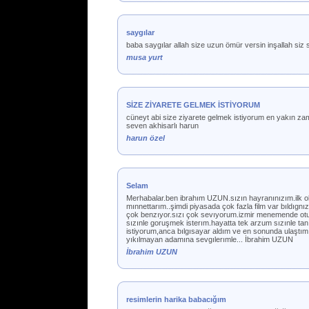
saygılar
baba saygılar allah size uzun ömür versin inşallah siz
musa yurt
SİZE ZİYARETE GELMEK İSTİYORUM
cüneyt abi size ziyarete gelmek istiyorum en yakın zam
seven akhisarlı harun
harun özel
Selam
Merhabalar.ben ibrahım UZUN.sızın hayranınızım.ilk ol
mınnettarım..şimdi piyasada çok fazla film var bıldıgnız
çok benzıyor.sızı çok sevıyorum.izmir menemende otu
sızınle goruşmek isterım.hayatta tek arzum sızınle t
istiyorum,anca bılgısayar aldım ve en sonunda ulaştım
yıkılmayan adamına sevgılerımle... İbrahim UZUN
İbrahim UZUN
resimlerin harika babacığım