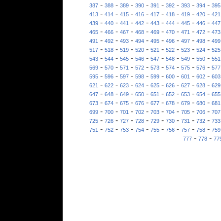
-
-
-
-
-
-
-
-
387
388
389
390
391
392
393
394
395
-
-
-
-
-
-
-
-
413
414
415
416
417
418
419
420
421
-
-
-
-
-
-
-
-
439
440
441
442
443
444
445
446
447
-
-
-
-
-
-
-
-
465
466
467
468
469
470
471
472
473
-
-
-
-
-
-
-
-
491
492
493
494
495
496
497
498
499
-
-
-
-
-
-
-
-
517
518
519
520
521
522
523
524
525
-
-
-
-
-
-
-
-
543
544
545
546
547
548
549
550
551
-
-
-
-
-
-
-
-
569
570
571
572
573
574
575
576
577
-
-
-
-
-
-
-
-
595
596
597
598
599
600
601
602
603
-
-
-
-
-
-
-
-
621
622
623
624
625
626
627
628
629
-
-
-
-
-
-
-
-
647
648
649
650
651
652
653
654
655
-
-
-
-
-
-
-
-
673
674
675
676
677
678
679
680
681
-
-
-
-
-
-
-
-
699
700
701
702
703
704
705
706
707
-
-
-
-
-
-
-
-
725
726
727
728
729
730
731
732
733
-
-
-
-
-
-
-
-
751
752
753
754
755
756
757
758
759
-
-
777
778
77