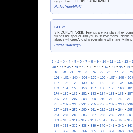
uygara hasret BENDE SANA HASRET!!
Hatice Yucebilgili
GLOW
SIR CUNEYT ARKIN, Friends are like stars, they come an
friends are special. And you must love theirs Friends 
always will care And who everything will share. A fr
Hatice Yucebilgili
-
-
-
-
-
-
-
-
-
-
-
-
-
1
2
3
4
5
6
7
8
9
10
11
12
13
-
-
-
-
-
-
-
-
-
-
36
37
38
39
40
41
42
43
44
45
46
-
-
-
-
-
-
-
-
-
-
-
69
70
71
72
73
74
75
76
77
78
79
-
-
-
-
-
-
-
-
101
102
103
104
105
106
107
108
109
-
-
-
-
-
-
-
-
127
128
129
130
131
132
133
134
135
-
-
-
-
-
-
-
-
153
154
155
156
157
158
159
160
161
-
-
-
-
-
-
-
-
179
180
181
182
183
184
185
186
187
-
-
-
-
-
-
-
-
205
206
207
208
209
210
211
212
213
-
-
-
-
-
-
-
-
231
232
233
234
235
236
237
238
239
-
-
-
-
-
-
-
-
257
258
259
260
261
262
263
264
265
-
-
-
-
-
-
-
-
283
284
285
286
287
288
289
290
291
-
-
-
-
-
-
-
-
309
310
311
312
313
314
315
316
317
-
-
-
-
-
-
-
-
335
336
337
338
339
340
341
342
343
-
-
-
-
-
-
-
-
361
362
363
364
365
366
367
368
369