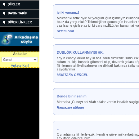
iyi ki varsınız!
Malesef ki artık öyle bir yorgunluğun içindeyiz ki ins
biraz da yorgunluk? Teknoloji her geçen gün insanları h
yazılsa ne çizilse az iyi ki varsınız!!Lütfen bana mai
özlem oral
DUBLÖR KULLANMIYIŞI HK.
Anketler
sayın cüneyt arkın bey in bazı tarih filimlerde ismini ç
oldum. bu kişi boşnak göçmeni olup, devamlı galata köprü
Ankete Katıl
filimlerının tehlikeli sahnelerıne dikkatli bakılırsa (at
saygılarımla
MUSTAFA GERCEL
Bende bir insanim
Merhaba ,Cuneyt abi Allah sifalar versin insallah sagligi
Ramazan atilgan
..
Oynadığınız filmlerle ezik, kendine güvenini kaybetmiş,
şey ifade ediyorsunuz.