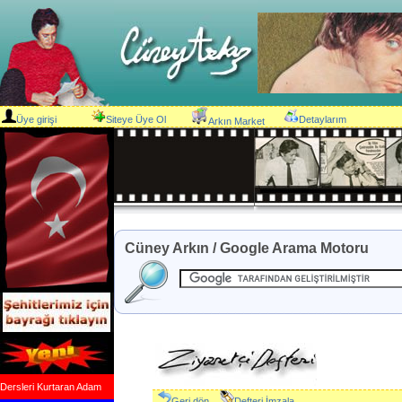
Üye girişi
Siteye Üye Ol
Detaylarım
Arkın Market
Cüney Arkın / Google Arama Motoru
Dersleri Kurtaran Adam
Geri dön
Defteri İmzala