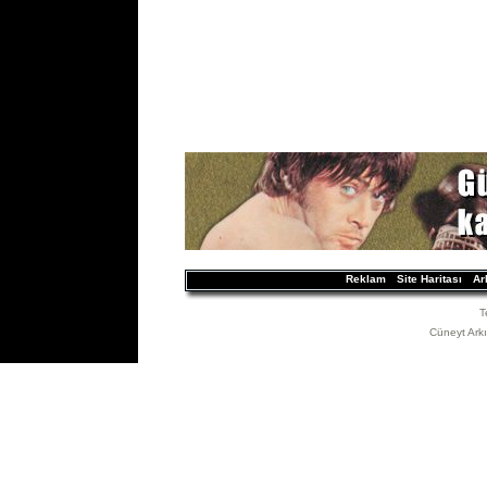
Reklam
Site Haritası
Ar
T
Cüneyt Arkın