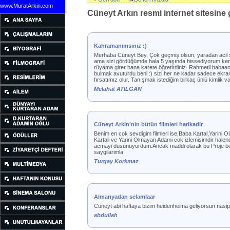
www.MuratArkin.com
Cüneyt Arkın resmi internet sitesine g
Kahramanımsınız :)
Merhaba Cüneyt Bey, Çok geçmiş olsun, yaradan acil ş
ama sizi gördüğümde hala 5 yaşında hissediyorum kend
rüyama girer bana karete öğretirdiniz. Rahmetli babaa
bulmak avuturdu beni :) sizi her ne kadar sadece ekra
fırsatımız olur. Tanışmak istediğim birkaç ünlü kimlik 
Melahat ATILGAN
Cüneyt Arkin'nin bütün filmleri harikadir
Benim en cok sevdigim filmleri ise,Baba Kartal,Yarini
Kartali ve Yarini Olmayan Adami cok izlemisimdir halend
acmayi düsünüyordum.Ancak maddi olarak bu Proje beni
saygilarimla
Turgay Korkmaz
Almanyadan selamlaar
Cüneyt abi haftaya bizim heidenheima geliyorsun nasip
abdullah