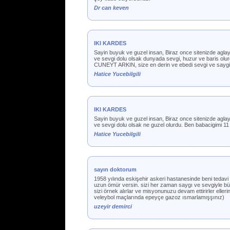
Dr can keven
IKI KARDES
Sayin buyuk ve guzel insan, Biraz once sitenizde aglayar
ve sevgi dolu olsak dunyada sevgi, huzur ve baris ol
CUNEYT ARKIN, size en derin ve ebedi sevgi ve saygila
Hatice Yucebilgili
IKI KARDES
Sayin buyuk ve guzel insan, Biraz once sitenizde aglaya
ve sevgi dolu olsak ne guzel olurdu. Ben babacigimi 1
Hatice Yucebilgili
sayın doktorum
1958 yılında eskişehir askeri hastanesinde beni teda
uzun ömür versin. sizi her zaman saygı ve sevgiyle büt
sizi örnek alırlar ve misyonunuzu devam ettirirler ell
veleybol maçlarında epeyçe gazoz ısmarlamışşınız)
uzeyir demirci