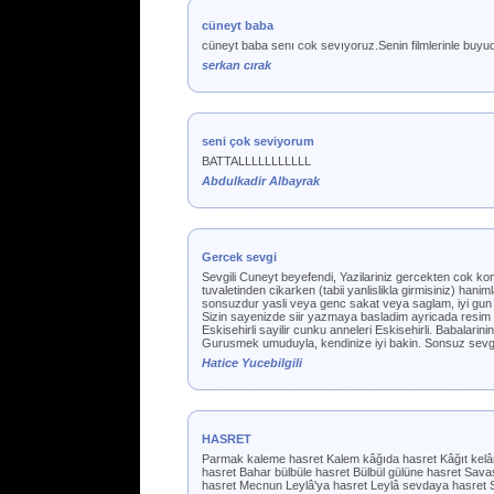
cüneyt baba
cüneyt baba senı cok sevıyoruz.Senin filmlerinle buyu
serkan cırak
seni çok seviyorum
BATTALLLLLLLLLLL
Abdulkadir Albayrak
Gercek sevgi
Sevgili Cuneyt beyefendi, Yazilariniz gercekten cok komi
tuvaletinden cikarken (tabii yanlislikla girmisiniz) han
sonsuzdur yasli veya genc sakat veya saglam, iyi gun do
Sizin sayenizde siir yazmaya basladim ayricada resi
Eskisehirli sayilir cunku anneleri Eskisehirli. Babalar
Gurusmek umuduyla, kendinize iyi bakin. Sonsuz sevgi
Hatice Yucebilgili
HASRET
Parmak kaleme hasret Kalem kâğıda hasret Kâğıt kelâ
hasret Bahar bülbüle hasret Bülbül gülüne hasret Sav
hasret Mecnun Leylâ'ya hasret Leylâ sevdaya hasret Se