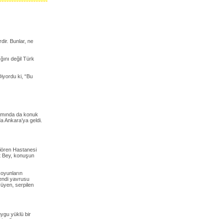
ir. Bunlar, ne
ğını değil Türk
iyordu ki, “Bu
amında da konuk
a Ankara’ya geldi.
çiören Hastanesi
yt Bey, konuşun
koyunların
kendi yavrusu
yüyen, serpilen
uygu yüklü bir