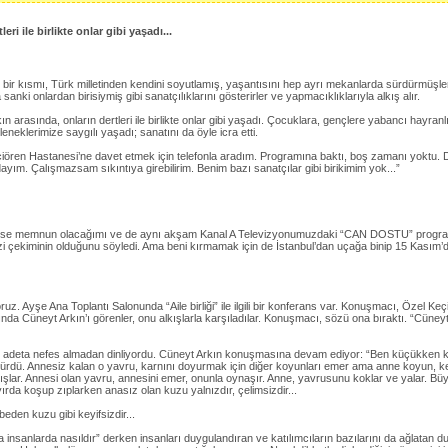
i ile birlikte onlar gibi yaşadı...
bir kısmı, Türk milletinden kendini soyutlamış, yaşantısını hep ayrı mekanlarda sürdürmüşlerd
anki onlardan birisiymiş gibi sanatçılıklarını gösterirler ve yapmacıklıklarıyla alkış alır.
 arasında, onların dertleri ile birlikte onlar gibi yaşadı. Çocuklara, gençlere yabancı hayranlı
eneklerimize saygılı yaşadı; sanatını da öyle icra etti.
iören Hastanesi’ne davet etmek için telefonla aradım. Programına baktı, boş zamanı yoktu. D
ım. Çalışmazsam sıkıntıya girebilirim. Benim bazı sanatçılar gibi birikimim yok...”
rlerse memnun olacağımı ve de aynı akşam Kanal A Televizyonumuzdaki “CAN DOSTU” progr
dizi çekiminin olduğunu söyledi. Ama beni kırmamak için de İstanbul’dan uçağa binip 15 Kasım’d
uz. Ayşe Ana Toplantı Salonunda “Aile birliği” ile ilgili bir konferans var. Konuşmacı, Özel Ke
nda Cüneyt Arkın’ı görenler, onu alkışlarla karşıladılar. Konuşmacı, sözü ona bıraktı. “Cüne
anlar adeta nefes almadan dinliyordu. Cüneyt Arkın konuşmasına devam ediyor: “Ben küçükken 
 ölürdü. Annesiz kalan o yavru, karnını doyurmak için diğer koyunları emer ama anne koyun, 
i dışlar. Annesi olan yavru, annesini emer, onunla oynaşır. Anne, yavrusunu koklar ve yalar. Bü
ırda koşup zıplarken anasız olan kuzu yalnızdır, çelimsizdir...
en kuzu gibi keyifsizdir...
ya insanlarda nasıldır” derken insanları duygulandıran ve katılımcıların bazılarını da ağlatan d