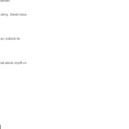
sterdim.
e almış. Sabah bana
n, kültürlü bir
l alarak keyifli ve