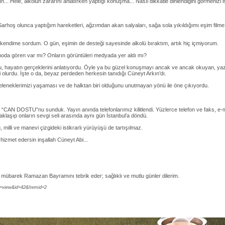
n... Hele, alkolün zararını anlatırken yaptığı konuşma... Nasıl dikkatle dinlendiğini görmenizi i
 Sarhoş olunca yaptığım hareketleri, ağzımdan akan salyaları, sağa sola yıkıldığımı eşim film
endime sordum. O gün, eşimin de desteği sayesinde alkolü bıraktım, artık hiç içmiyorum.
noda gören var mı? Onların görüntüleri medyada yer aldı mı?
rdu, hayatın gerçeklerini anlatıyordu. Öyle ya bu güzel konuşmayı ancak ve ancak okuyan, yaza
ili olurdu. İşte o da, beyaz perdeden herkesin tanıdığı Cüneyt Arkın’dı.
, geleneklerimizi yaşaması ve de halktan biri olduğunu unutmayan yönü ile öne çıkıyordu.
CAN DOSTU”nu sunduk. Yayın anında telefonlarımız kilitlendi. Yüzlerce telefon ve faks, e-mai
klaşıp onların sevgi seli arasında aynı gün İstanbul’a döndü.
 milli ve manevi çizgideki istikrarlı yürüyüşü de tartışılmaz.
 hizmet edersin inşallah Cüneyt Abi...
n mübarek Ramazan Bayramını tebrik eder; sağlıklı ve mutlu günler dilerim.
k=view&id=42&Itemid=2