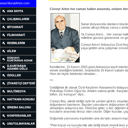
www.MuratArkin.com
Cüneyt Arkın her zaman halkın arasında, onların dertler
Sanat dünyasında olanların büyük 
zaman alkışa ihtiyaç varsa o anda s
Ya Cüneyt Arkın... Her zaman halkın
milletinin gücünü göstererek ve gel
Cüneyt Arkın’ı Ankara’ya Özel Keç
yaşa geldim ama çalışmak zorunday
Kendilerine, 15 Kasım 2003 günü Ankara’ya teşrif ede
etmek istediğimi belirttim. İstanbul’da 16 Kasım sabahı 
Hem de hiçbir beklentisi olmadan...
***
Geldiğinde ilk olarak Özel Keçiören Hastanesi’ni dolaşıyor
Psikologu Özlem Oğuz’du. Aniden salona girdik. Karşıları
lütfen, siz konuşun” diye...
Cüneyt Bey, ailede birliğe öyle bir yerden girdi ki, ins
doğumlarını hatırlarım. Bazıları yavrularını doğururken
olmadığını anlayınca iter. Öbürüne gider, o iter, diğerler
kuzuların arasında öksüz olan cılızdır. Diğer kuzular, çay
Doğumda yavrusunu kaybeden ana da tıpkı anasını kaybed
“Peki koyun ve kuzuda bile aile birliği böyle önemli iken 