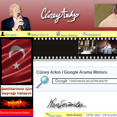
Üye girişi
Siteye Üye Ol
Detaylarım
Arkın Market
Cüney Arkın / Google Arama Motoru
Dersleri Kurtaran Adam
Hızlı Erişim
Geri Dön