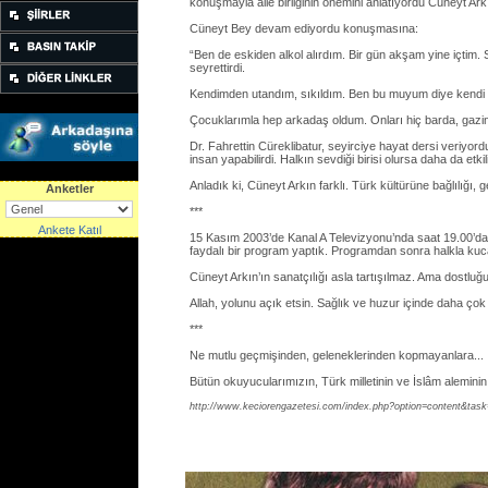
konuşmayla aile birliğinin önemini anlatıyordu Cüneyt Arkı
Cüneyt Bey devam ediyordu konuşmasına:
“Ben de eskiden alkol alırdım. Bir gün akşam yine içtim.
seyrettirdi.
Kendimden utandım, sıkıldım. Ben bu muyum diye kendi k
Çocuklarımla hep arkadaş oldum. Onları hiç barda, gazi
Dr. Fahrettin Cüreklibatur, seyirciye hayat dersi veriyo
insan yapabilirdi. Halkın sevdiği birisi olursa daha da etk
Anladık ki, Cüneyt Arkın farklı. Türk kültürüne bağlılığı
Anketler
***
Ankete Katıl
15 Kasım 2003’de Kanal A Televizyonu’nda saat 19.00’da “
faydalı bir program yaptık. Programdan sonra halkla kuca
Cüneyt Arkın’ın sanatçılığı asla tartışılmaz. Ama dostluğu,
Allah, yolunu açık etsin. Sağlık ve huzur içinde daha çok
***
Ne mutlu geçmişinden, geleneklerinden kopmayanlara...
Bütün okuyucularımızın, Türk milletinin ve İslâm alemini
http://www.keciorengazetesi.com/index.php?option=content&tas