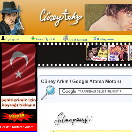
Üye girişi
Siteye Üye Ol
Detaylarım
Arkın Market
Cüney Arkın / Google Arama Motoru
Dersleri Kurtaran Adam