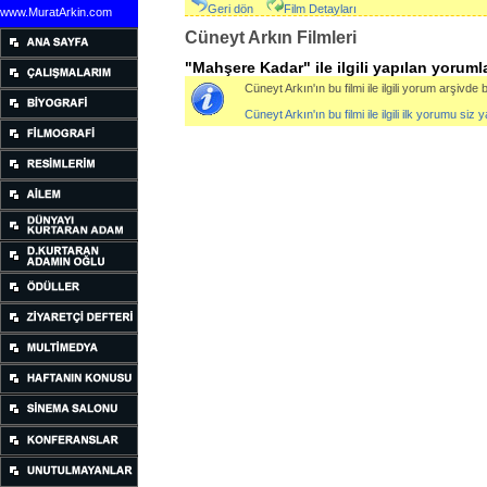
Geri dön
Film Detayları
www.MuratArkin.com
Cüneyt Arkın Filmleri
"
Mahşere Kadar
" ile ilgili yapılan yoruml
Cüneyt Arkın'ın bu filmi ile ilgili yorum arşivde
Cüneyt Arkın'ın bu filmi ile ilgili ilk yorumu siz