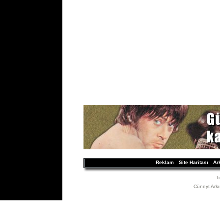
Reklam
Site Haritası
Ar
T
Cüneyt Arkın